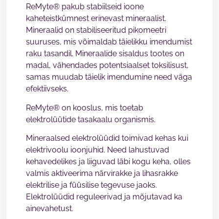
ReMyte® pakub stabiilseid ioone
kaheteistkümnest erinevast mineraalist.
Mineraalid on stabiliseeritud pikomeetri
suuruses, mis võimaldab täielikku imendumist
raku tasandil. Mineraalide sisaldus tootes on
madal, vähendades potentsiaalset toksilisust,
samas muudab täielik imendumine need väga
efektiivseks.
ReMyte® on kooslus, mis toetab
elektrolüütide tasakaalu organismis.
Mineraalsed elektrolüüdid toimivad kehas kui
elektrivoolu ioonjuhid. Need lahustuvad
kehavedelikes ja liiguvad läbi kogu keha, olles
valmis aktiveerima närvirakke ja lihasrakke
elektrilise ja füüsilise tegevuse jaoks.
Elektrolüüdid reguleerivad ja mõjutavad ka
ainevahetust.