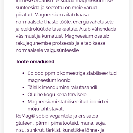
Inimese organism ei suuda magneesiumi ise
sünteesida ja seetõttu on meie varud
piiratud. Magneesium aitab kaasa
normaalsele lihaste tööle, energiavahetusele
ja elektrolüütide tasakaalule. Aitab vähendada
väsimust ja kurnatust. Magneesium osaleb
rakujagunemise protsessis ja aitab kaasa
normaalsele valgusünteesile.
Toote omadused
60 000 ppm pikomeetriga stabiliseeritud
magneesiumiioonid
Täielik imendumine rakutasandil
Oluline kogu keha tervisele
Magneesiumi stabiliseeritud ioonid ei
mõju lahtistavalt
ReMag® sobib veganitele ja ei sisalda
gluteeni, pärmi, piimatooteid, muna, soja,
nisu, suhkrut, tärklist, kunstlikke lõhna- ja