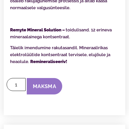
osaleb rakujagunemise protsessis ja aitab kaasa
normaalsele valgusünteesile.
Remyte Mineral Solution
–
toidulisand. 12 erineva
mineraalainega kontsentraat.
Täielik imendumine rakutasandil. Mineraalirikas
elektrolüütide kontsentraat tervisele, elujõule ja
heaolule.
Remineraliseeriv!
MAKSMA