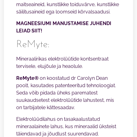
maitseaineid, kunstlikke toiduvärve, kunstlikke
säilitusaineid ega loomseid kõrvalsaadusi.
MAGNEESIUMI MANUSTAMISE JUHENDI
LEIAD SIIT!
ReMyte:
Mineraalirikas elektrolüütide kontsentraat
tervisele, elujõule ja heaolule.
ReMyte®
on koostatud dr Carolyn Dean
poolt, kasutades patenteeritud tehnoloogiat.
Seda võib pidada üheks parematest
suukaudsetest elektrolüütide lahustest, mis
on tarbijatele kättesaadav.
Elektrolüüdilahus on tasakaalustatud
mineraalainete lahus, kus mineraalid üksteist
täiendavad ja jõudlust suurendavad.