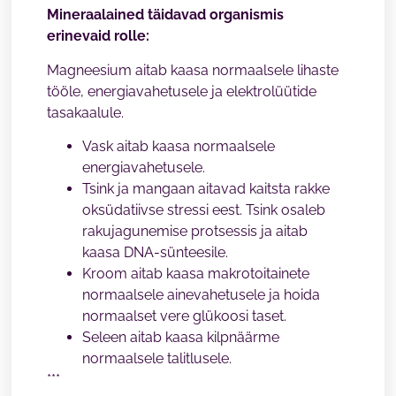
Mineraalained täidavad organismis
erinevaid rolle:
Magneesium aitab kaasa normaalsele lihaste
tööle, energiavahetusele ja elektrolüütide
tasakaalule.
Vask aitab kaasa normaalsele
energiavahetusele.
Tsink ja mangaan aitavad kaitsta rakke
oksüdatiivse stressi eest. Tsink osaleb
rakujagunemise protsessis ja aitab
kaasa DNA-sünteesile.
Kroom aitab kaasa makrotoitainete
normaalsele ainevahetusele ja hoida
normaalset vere glükoosi taset.
Seleen aitab kaasa kilpnäärme
normaalsele talitlusele.
***