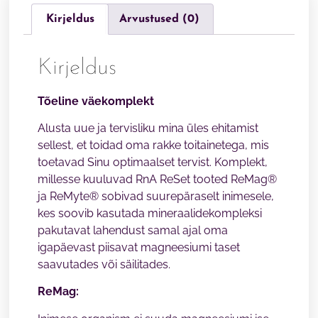
Kirjeldus
Arvustused (0)
Kirjeldus
Tõeline väekomplekt
Alusta uue ja tervisliku mina üles ehitamist
sellest, et toidad oma rakke toitainetega, mis
toetavad Sinu optimaalset tervist. Komplekt,
millesse kuuluvad RnA ReSet tooted ReMag®
ja ReMyte® sobivad suurepäraselt inimesele,
kes soovib kasutada mineraalidekompleksi
pakutavat lahendust samal ajal oma
igapäevast piisavat magneesiumi taset
saavutades või säilitades.
ReMag: