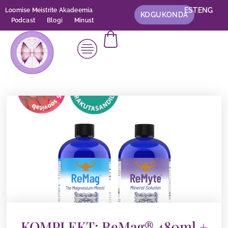
EST
ENG
Loomise Meistrite Akadeemia
KOGUKONDA
Podcast
Blogi
Minust
KOMPLEKT: ReMag® 480ml +